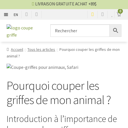
LIVRAISON GRATUITE ACHAT +89$
0
EN
STYLE CISEAU
Aller
Aller
à
au
la
contenu
STYLE GUILLOTINE
navigation
Accueil
Tous les articles
Pourquoi couper les griffes de mon
animal ?
LIME ET MEULE
ANTI-SAIGNEMENT
Pourquoi couper les
PIECES ET AUTRES
griffes de mon animal ?
Entretien des griffes
Introduction à l’importance de
VENTES